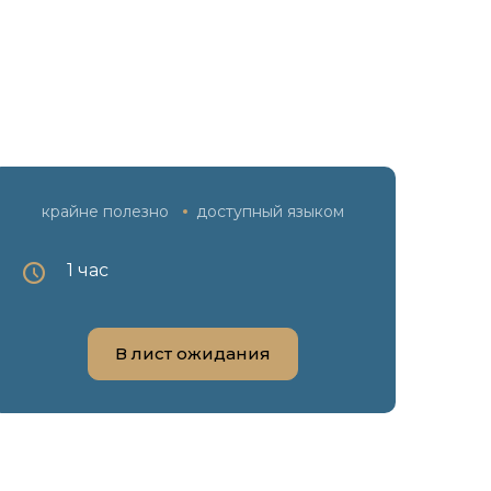
крайне полезно
доступный языком
1 час
В лист ожидания