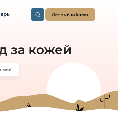
нары
Личный кабинет
д за кожей
кожей