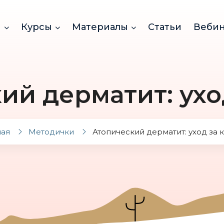
и
Курсы
Материалы
Статьи
Веби
ий дерматит: ухо
ная
Методички
Атопический дерматит: уход за 