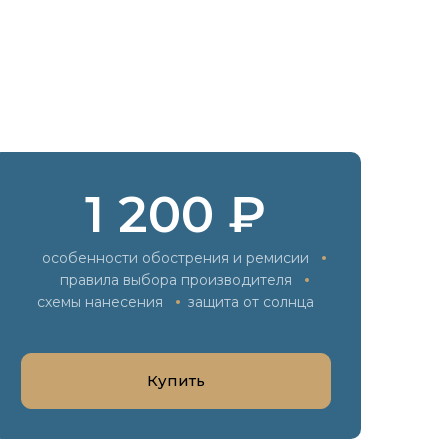
1 200 ₽
особенности обострения и ремисии
правила выбора производителя
схемы нанесения
защита от солнца
Купить