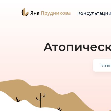
Консультаци
Атопическ
Глав