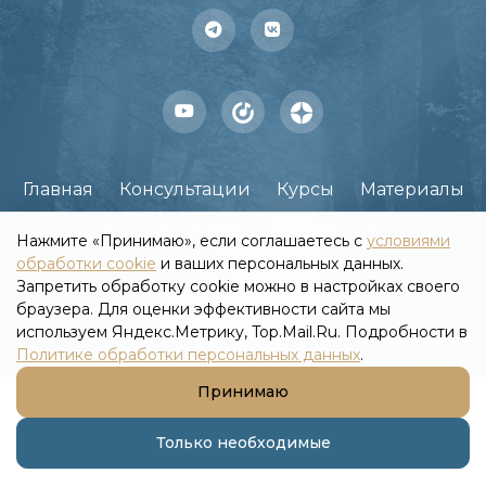
Главная
Консультации
Курсы
Материалы
Статьи
Вебинары
Личный кабинет
Нажмите «Принимаю», если соглашаетесь с
условиями
обработки cookie
и ваших персональных данных.
Запретить обработку cookie можно в настройках своего
2026 © Прудникова Яна Игоревна. Все права защищены.
браузера. Для оценки эффективности сайта мы
Реквизиты платежных систем
используем Яндекс.Метрику, Top.Mail.Ru. Подробности в
Обработка персональных данных
Политике обработки персональных данных
.
Принимаю
Только необходимые