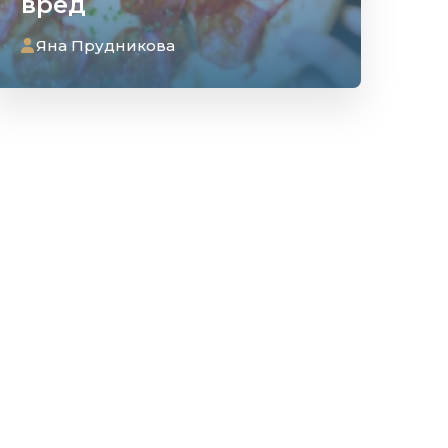
вред
Яна Прудникова