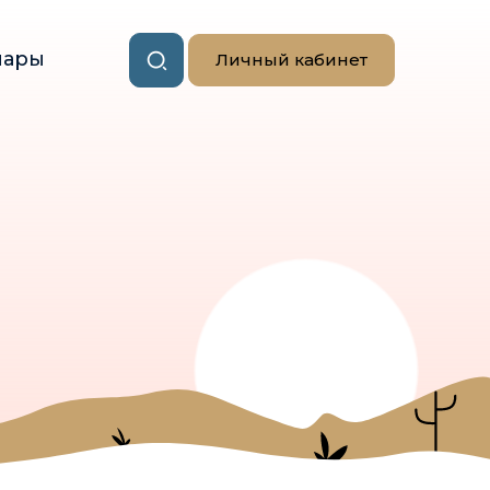
нары
Личный кабинет
ь