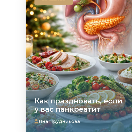
Как праздновать, если
у вас панкреатит
Яна Прудникова