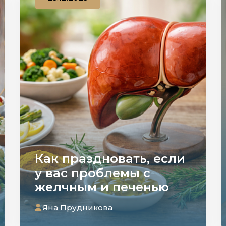
Как праздновать, если
у вас проблемы с
желчным и печенью
Яна Прудникова