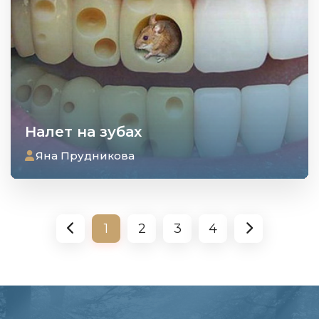
Налет на зубах
Яна Прудникова
1
2
3
4