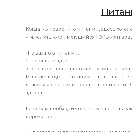
Питан
Когда мы говорим о питании, здесь хотело
утяжелить
уже имеющийся ГЭРБ или вов
Что важно в питании:
1 - не ешь поздно
это не про отказ от плотного ужина, а име
Многие люди воспринимают это, как поест
ложиться спать или поесть второй раз в 20/
здоровье.
Если вам необходимо поесть плотно на ужи
перекусов.