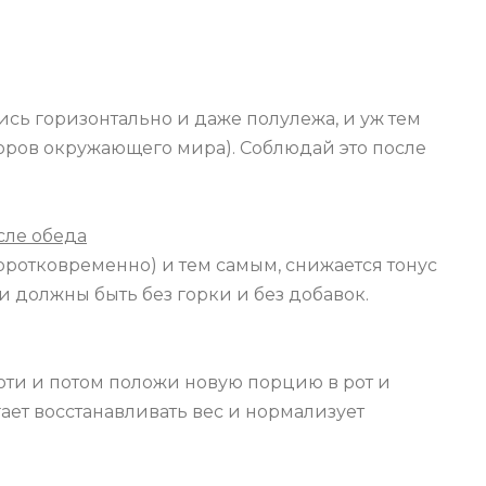
ись горизонтально и даже полулежа, и уж тем
торов окружающего мира). Соблюдай это после
сле обеда
ротковременно) и тем самым, снижается тонус
 должны быть без горки и без добавок.
глоти и потом положи новую порцию в рот и
гает восстанавливать вес и нормализует