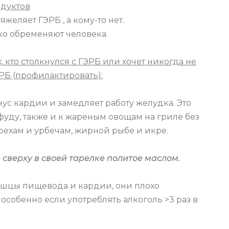
одуктов
желяет ГЭРБ , а кому-то нет.
ько обременяют человека.
, кто столкнулся с ГЭРБ или хочет никогда не
ЭРБ (профилактировать):
ус кардии и замедляет работу желудка. Это
фуду, также и к жареным овощам на гриле без
орехам и урбечам, жирной рыбе и икре.
 сверху в своей тарелке политое маслом.
мышцы пищевода и кардии, они плохо
 особенно если употреблять алкоголь >3 раз в
.