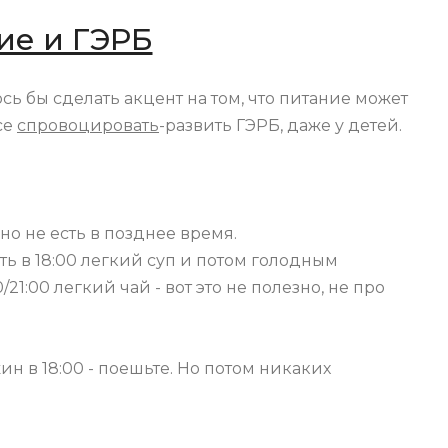
ие и ГЭРБ
сь бы сделать акцент на том, что питание может
се
спровоцировать
-развить ГЭРБ, даже у детей.
нно не есть в позднее время.
ь в 18:00 легкий суп и потом голодным
21:00 легкий чай - вот это не полезно, не про
н в 18:00 - поешьте. Но потом никаких