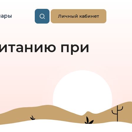
нары
Личный кабинет
питанию при