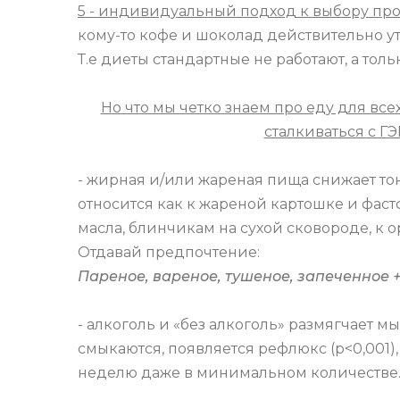
5 - индивидуальный подход к выбору пр
кому-то кофе и шоколад действительно утя
Т.е диеты стандартные не работают, а тол
Но что мы четко знаем про еду для всех
сталкиваться с Г
- жирная и/или жареная пища снижает тон
относится как к жареной картошке и фаст
масла, блинчикам на сухой сковороде, к 
Отдавай предпочтение:
Пареное, вареное, тушеное, запеченное +
- алкоголь и «без алкоголь» размягчает 
смыкаются, появляется рефлюкс (p<0,001),
неделю даже в минимальном количестве