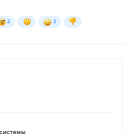
2
2
 системы