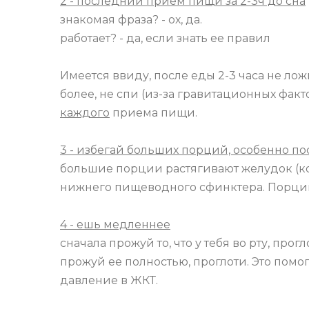
2 - последний прием пищи за 2-3ч до сна
знакомая фраза? - ох, да.
работает? - да, если знать ее правил
Имеется ввиду, после еды 2-3 часа не лож
более, не спи (из-за гравитационных фак
каждого
приема пищи.
3 - избегай больших порций, особенно по
большие порции растягивают желудок (ко
нижнего пищеводного сфинктера. Порции
4 - ешь медленнее
сначала прожуй то, что у тебя во рту, про
прожуй ее полностью, проглоти. Это помо
давление в ЖКТ.