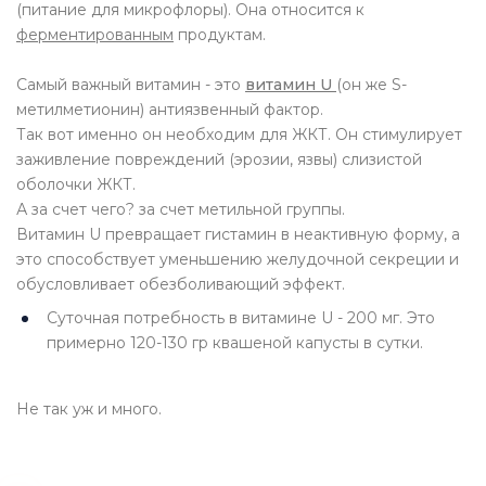
(питание для микрофлоры). Она относится к
ферментированным
продуктам.
Самый важный витамин - это
витамин U
(он же S-
метилметионин) антиязвенный фактор.
Так вот именно он необходим для ЖКТ. Он стимулирует
заживление повреждений (эрозии, язвы) слизистой
оболочки ЖКТ.
А за счет чего? за счет метильной группы.
Витамин U превращает гистамин в неактивную форму, а
это способствует уменьшению желудочной секреции и
обусловливает обезболивающий эффект.
Суточная потребность в витамине U - 200 мг. Это
примерно 120-130 гр квашеной капусты в сутки.
Не так уж и много.