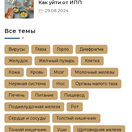
Как уйти от ИПП
29.08.2024
Все темы
Вирусы
Глаза
Горло
Диафрагма
Желудок
Желчный пузырь
Клетка
Кожа
Кровь
Мозг
Молочные железы
Нервная система
Нос
Органы малого таза
Печень
Питание
Пищевод
Поджелудочная железа
Рот
Сердце и сосуды
Толстый кишечник
Тонкий кишечник
Уши
Щитовидная железа