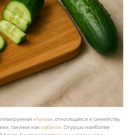
ьтивируемая «
тыква
», относящаяся к семейству
ами, такими как
кабачок
. Огурцы наиболее