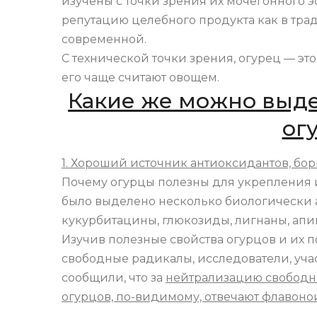
изучены с точки зрения их мочегонного э
репутацию целебного продукта как в тра
современной.
С технической точки зрения, огурец — эт
его чаще считают овощем.
Какие же можно выде
ог
1. Хороший источник антиоксидантов, бо
Почему огурцы полезны для укрепления 
было выделено несколько биологически 
кукурбитацины, глюкозиды, лигнаны, апиг
Изучив полезные свойства огурцов и их 
свободные радикалы, исследователи, уча
сообщили, что за
нейтрализацию свободн
огурцов, по-видимому, отвечают флавоно