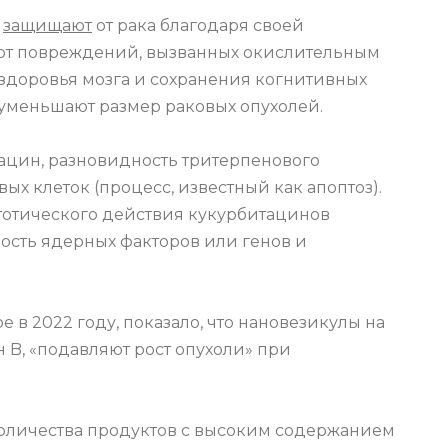
,
защищают
от рака благодаря своей
 от повреждений, вызванных окислительным
 здоровья мозга и сохранения когнитивных
 уменьшают размер раковых опухолей.
ацин, разновидность тритерпенового
ых клеток (процесс, известный как апоптоз).
отического действия кукурбитацинов
ость ядерных факторов или генов и
е в 2022 году, показало, что нановезикулы на
 B, «подавляют рост опухоли» при
количества продуктов с высоким содержанием