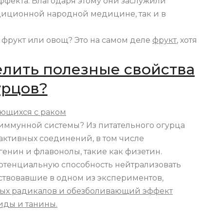
ффекта. Благодаря этому они заслужили
диционной народной медицине, так и в
о фрукт или овощ? Это на самом деле
фрукт
, хотя
лить полезные свойства
урцов?
рющихся с раком
иммунной системы? Из питательного огурца
активных соединений, в том числе
енин и флавонолы, такие как физетин.
потенциальную способность нейтрализовать
ствовавшие в одном из экспериментов,
ых радикалов и обезболивающий эффект
иды и танины.