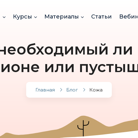
и
Курсы
Материалы
Статьи
Веби
 необходимый ли 
ионе или пусты
Главная
Блог
Кожа