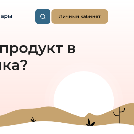
нары
Личный кабинет
продукт в
шка?