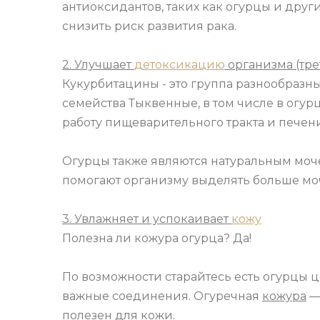
антиоксидантов, таких как огурцы и друг
снизить риск развития рака.
2. Улучшает
детоксикацию
организма (тре
Кукурбитацины - это группа разнообразн
семейства Тыквенные, в том числе в огур
работу пищеварительного тракта и печени
Огурцы также являются натуральным моче
помогают организму выделять больше мо
3. Увлажняет и успокаивает
кожу
Полезна ли кожура огурца? Да!
По возможности старайтесь есть огурцы ц
важные соединения. Огуречная
кожура
—
полезен для кожи.