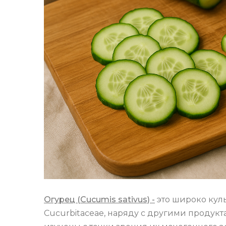
Огурец (Cucumis sativus) -
это широко кул
Cucurbitaceae, наряду с другими продукт