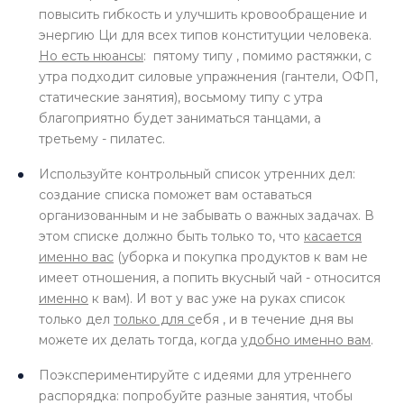
повысить гибкость и улучшить кровообращение и
энергию Ци для всех типов конституции человека.
Но есть нюансы
: пятому типу , помимо растяжки, с
утра подходит силовые упражнения (гантели, ОФП,
статические занятия), восьмому типу с утра
благоприятно будет заниматься танцами, а
третьему - пилатес.
Используйте контрольный список утренних дел:
создание списка поможет вам оставаться
организованным и не забывать о важных задачах. В
этом списке должно быть только то, что
к
асается
именно вас
(уборка и покупка продуктов к вам не
имеет отношения, а попить вкусный чай - относится
именно
к вам). И вот у вас уже на руках список
только дел
только для с
ебя , и в течение дня вы
можете их делать тогда, когда
удобно именно вам
.
Поэкспериментируйте с идеями для утреннего
распорядка: попробуйте разные занятия, чтобы