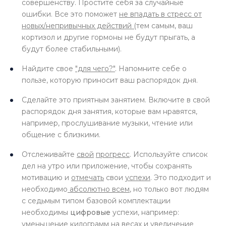
совершенству. Простите себя за случайные
ошибки. Все это поможет
не впадать в стресс от
новых/непривычных действий (
тем самым, ваш
кортизол и другие гормоны не будут прыгать, а
будут более стабильными).
Найдите свое
"для чего?"
. Напомните себе о
пользе, которую приносит ваш распорядок дня.
Сделайте это приятным занятием. Включите в свой
распорядок дня занятия, которые вам нравятся,
например, прослушивание музыки, чтение или
общение с близкими.
Отслеживайте
свой
прогресс
. Используйте список
дел на утро или приложение, чтобы сохранять
мотивацию и
отмечать
свои
успехи
. Это подходит и
необходимо
абсолютно всем
, но только вот людям
с седьмым типом базовой комплектации
необходимы
цифровые
успехи, например:
уменьшение килограмм на весах и увеличение