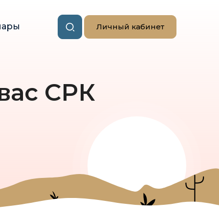
нары
Личный кабинет
 вас СРК