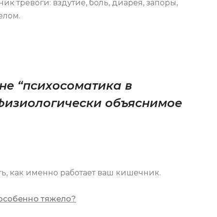
ник тревоги: вздутие, боль, диарея, запоры,
елом.
и не “психосоматика в
, физиологически объяснимое
ь, как именно работает ваш кишечник.
 особенно тяжело?