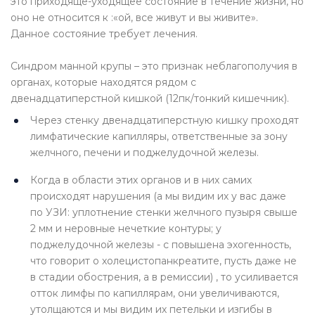
это приходяще-уходящее состояние в течение жизни, но
оно не относится к :«ой, все живут и вы живите».
Данное состояние требует лечения.
Синдром манной крупы – это признак неблагополучия в
органах, которые находятся рядом с
двенадцатиперстной кишкой (12пк/тонкий кишечник).
Через стенку двенадцатиперстную кишку проходят
лимфатические капилляры, ответственные за зону
желчного, печени и поджелудочной железы.
Когда в области этих органов и в них самих
происходят нарушения (а мы видим их у вас даже
по УЗИ: уплотнение стенки желчного пузыря свыше
2 мм и неровные нечеткие контуры; у
поджелудочной железы - с повышена эхогенность,
что говорит о холецистопанкреатите, пусть даже не
в стадии обострения, а в ремиссии) , то усиливается
отток лимфы по капиллярам, они увеличиваются,
утолщаются и мы видим их петельки и изгибы в