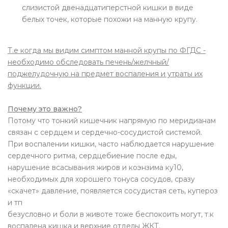
слизистой двенадцатиперстной кишки в виде
белых точек, которые похожи на манную крупу.
Т.е когда мы видим симптом манной крупы по ФГДС -
необходимо обследовать печень/желчный/
поджелудочную на предмет воспаления и утраты их
функции.
Почему это важно?
Потому что тонкий кишечник напрямую по меридианам
связан с сердцем и сердечно-сосудистой системой.
При воспалении кишки, часто наблюдается нарушение
сердечного ритма, сердцебиение после еды,
нарушение всасывания жиров и коэнзима ку10,
необходимых для хорошего тонуса сосудов, сразу
«скачет» давление, появляется сосудистая сеть, купероз
и тп
безусловно и боли в животе тоже беспокоить могут, т.к
воспалена кишка и верхние отделы ЖКТ.