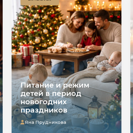
Питание и режим
детей в период
новогодних
праздников
Яна Прудникова