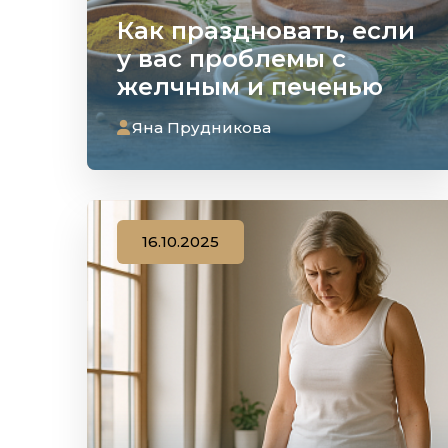
Как праздновать, если
у вас проблемы с
желчным и печенью
Яна Прудникова
16.10.2025