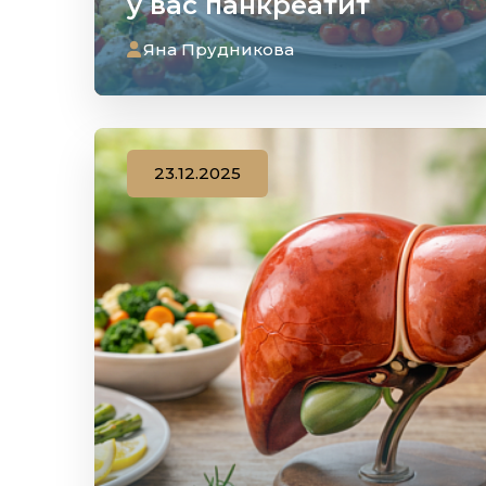
у вас панкреатит
Яна Прудникова
23.12.2025