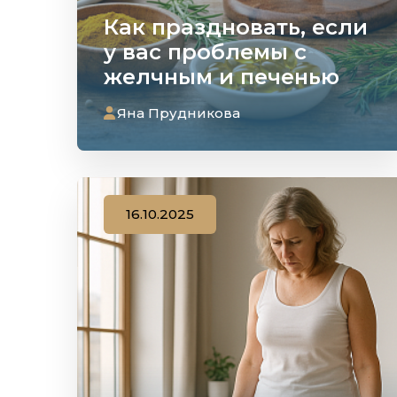
Как праздновать, если
у вас проблемы с
желчным и печенью
Яна Прудникова
16.10.2025