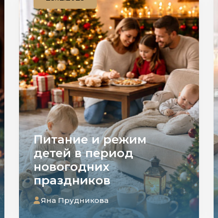
Питание и режим
детей в период
новогодних
праздников
Яна Прудникова