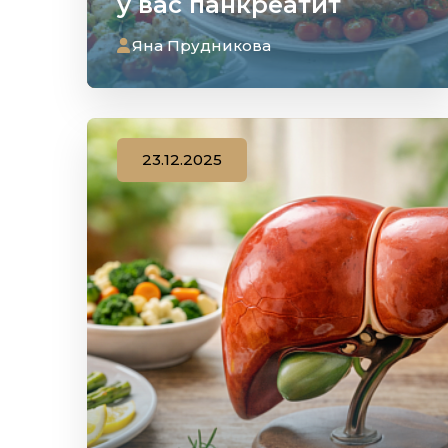
у вас панкреатит
Яна Прудникова
23.12.2025