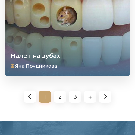
Налет на зубах
Яна Прудникова
1
2
3
4